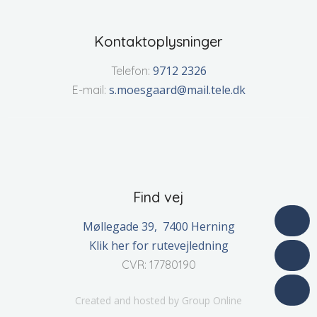
Kontaktoplysninger
9712 2326
Telefon:
s.moesgaard@mail.tele.dk
E-mail:
Find vej
Møllegade 39, 7400​ Herning
Klik her for rutevejledning
CVR: 17780190
Created and hosted by Group Online