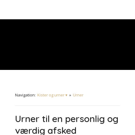
Navigation:
Kister og urner ▾
»
Urner
Urner til en personlig og
værdig afsked